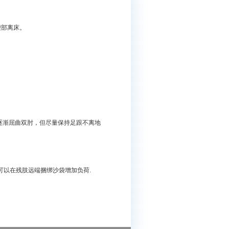
腰部离床。
。逐渐屈曲双肘，但尽量保持足跟不离地
可以在残肢远端捆绑沙袋增加负荷.