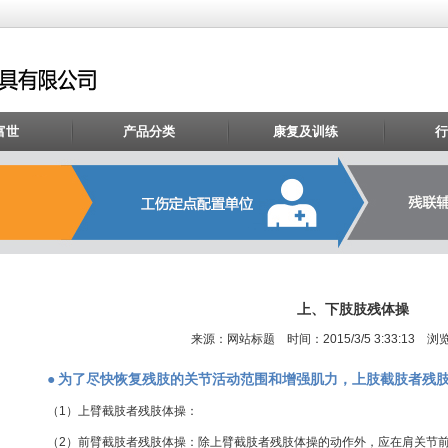
富世
产品分类
康复及训练
行
上、下肢肢残体操
来源：网站标题 时间：2015/3/5 3:33:13 浏览
●
为了尽快恢复残肢的关节活动范围和增强肌力，上肢截肢者残
（1）上臂截肢者残肢体操：
（2）前臂截肢者残肢体操：除上臂截肢者残肢体操的动作外，应在肩关节