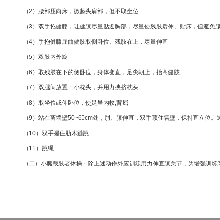
（2）腰部压向床，掀起头肩部，但不取坐位
（3）双手抱健膝，让健膝尽量贴近胸部，尽量使残肢后伸、贴床，但避免
（4）手抱健膝屈曲健肢取侧卧位。残肢在上，尽量伸直
（5）双肢内外旋
（6）取残肢在下的侧卧位，身体变直，足尖朝上，抬高健肢
（7）双腿间放置一小枕头，并用力挟挤枕头
（8）取坐位或仰卧位，使足呈内收,背屈
（9）站在离墙壁50~60cm处，肘、膝伸直，双手顶住墙壁，保持直立位
（10）双手握住肋木蹦跳
（11）跳绳
（二）小腿截肢者体操：除上述动作外应训练用力伸直膝关节，为增强训练