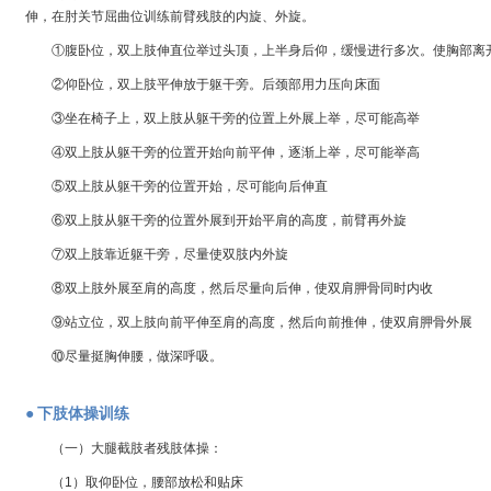
伸，在肘关节屈曲位训练前臂残肢的内旋、外旋。
①腹卧位，双上肢伸直位举过头顶，上半身后仰，缓慢进行多次。使胸部离
②仰卧位，双上肢平伸放于躯干旁。后颈部用力压向床面
③坐在椅子上，双上肢从躯干旁的位置上外展上举，尽可能高举
④双上肢从躯干旁的位置开始向前平伸，逐渐上举，尽可能举高
⑤双上肢从躯干旁的位置开始，尽可能向后伸直
⑥双上肢从躯干旁的位置外展到开始平肩的高度，前臂再外旋
⑦双上肢靠近躯干旁，尽量使双肢内外旋
⑧双上肢外展至肩的高度，然后尽量向后伸，使双肩胛骨同时内收
⑨站立位，双上肢向前平伸至肩的高度，然后向前推伸，使双肩胛骨外展
⑩尽量挺胸伸腰，做深呼吸。
●
下肢体操训练
（一）大腿截肢者残肢体操：
（1）取仰卧位，腰部放松和贴床